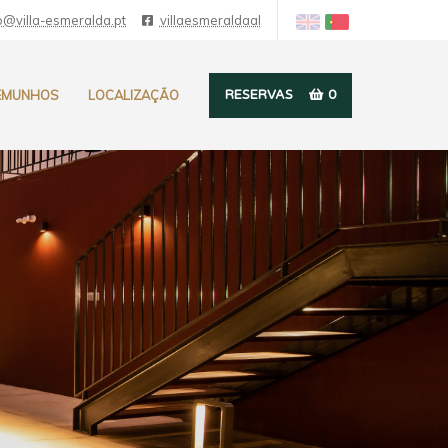
o@villa-esmeralda.pt
villaesmeraldaal
EMUNHOS
LOCALIZAÇÃO
RESERVAS
0